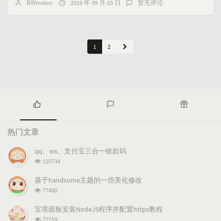
BWmelon
2019 年 09 月 03 日
暂无评论
1
2
热
最
随
门
新
机
热门文章
文
评
文
章
论
章
qq、wx、支付宝三合一收款码
浏
110734
览
次
基于handsome主题的一些美化修改
数:
浏
77480
览
次
宝塔面板安装NodeJS程序并配置https教程
数:
浏
77259