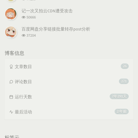
览
次
记一次又拍云CDN遭受攻击
数:
浏
50666
览
次
百度网盘分享链接批量转存post分析
数:
浏
37204
览
次
数:
博客信息
文章数目
26
评论数目
271
运行天数
7年291天
最后活动
2 年前
标签云