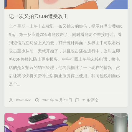
记一次又拍云CDN遭受攻击
上个星期一上午十点收到一条又拍云的短信，提示账号欠费690.
5元，第一反应是CDN遭到攻击了，同时看到两个未接电话。看
到短信后立马登上又拍云，打开统计界面：从界面中可以看出
攻击至少从前一天就开始了，并且攻击还在进行中，当时立即
将CDN停掉以防止更多损失。中午打回上午的未接电话，接电
话的是又拍云的销售经理，他向我描述了一下现在的情况，然
后让我尽快将欠费补上以防止服务停止使用。我向他说明自己
是个...
BWmelon
2020 年 07 月 18 日
31 条评论